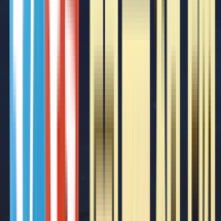
捕魚機是什麼？要怎麼打魚？作為開元棋牌【潮魂淵】捕魚專區
的達人玩家，我見證過無數玩家一砲翻身，也看過新手瞬間子彈
打光、空手而歸。
你可能想問：「捕魚機怎麼玩？ 真的有捕魚機技巧與破解方法
嗎？」
我告訴你，有，而且關鍵就藏在你從沒注意過的細節裡—週期、
倍率魚、以及玩家的出現節奏。
奉靈獸螭鯨之命，我將在開元棋牌精心打造的【潮魂淵】捕魚遊
戲專區，親自解析最夯的遊藝場打魚遊戲，從【捕魚機介紹】、
【達人攻略】、【魚機破解心法】到【捕魚機推薦】讓你不靠運
氣，也能以智取勝。
立即玩!立即贏!