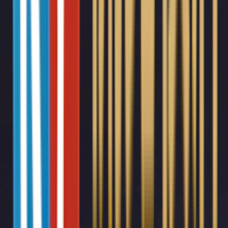
Step 2
：
選擇砲台倍率與鎖定目標魚種
進入遊戲後，可設定砲台倍率（例如 1x～200x），倍率越高，
子彈單價越高，但對高分魚的擊殺率也越高。選擇【自由射擊】
或【自動鎖定】模式，讓你更精準鎖定目標魚。 🎯 捕魚達人小
提醒：開始捕魚前你需要先搞懂小魚、倍數魚、BOSS魚，並設
定自動鎖定目標！