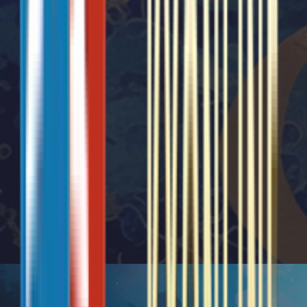
如果你是那種喜歡邊放砲邊享受劇情設計的玩家，那你會愛上
ZG。 從《三仙捕魚》到恐龍主題、甚至植物聯盟型的創意魚
機，題材創新讓我每次進場都有新感覺。加上支援掛機、鎖定、
自動彈藥管理，非常適合邊農積分邊練技。
RSG 皇家捕魚
我每次週期不順時，會先用 RSG 捕魚機慢慢練節奏，補回流
局。 它家的魚機節奏設計非常科學，魚種出現順序清楚、
BOSS頻率可預測、倍率設計合理，搭配節慶（例如福娃魚王、
元宵爆擊魚），打起來不只有節奏，還超有感。