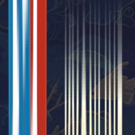
捕魚機遊戲品牌推薦
ZG 捕魚